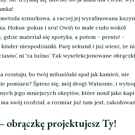
amka!
 metoda sznurkowa, a raczej jej wyrafinowana kuzyn
ska. Hokus-pokus i sru! Owiń to małe cudo wokół
 gdzie materiał się spotyka, a potem – presto! –
 kinder niespodzianki. Parę sekund i już wiesz, że n
iasno’, ni 'za luźno’. Tak wyselekcjonowane obrączk
 na rozstaju, bo twój milusiński spał jak kamień, nie
ie pomiaru? Śpiesz się, mój drogi Watsonie, i wytro
nych jego mniejszych okrętów, które nosił jako kapi
 ma swój rozdział, a rozmiar już tam jest, zakodowan
– obrączkę projektujesz Ty!