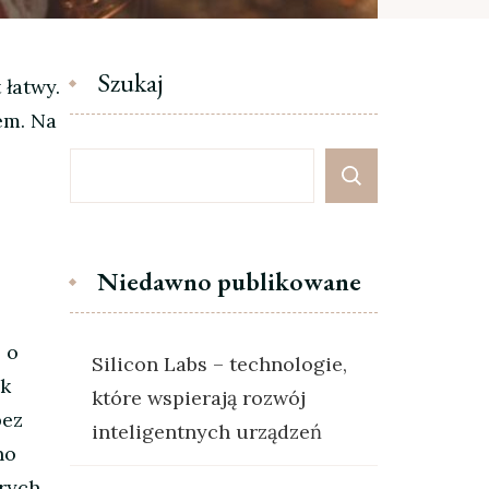
Szukaj
 łatwy.
em. Na
Niedawno publikowane
 o
Silicon Labs – technologie,
ak
które wspierają rozwój
bez
inteligentnych urządzeń
no
trych