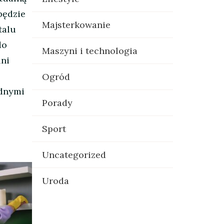
 będzie
Majsterkowanie
talu
do
Maszyni i technologia
lni
Ogród
odnymi
Porady
Sport
Uncategorized
Uroda