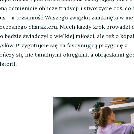
oną odmienicie oblicze tradycji i stworzycie coś, co
pis – a tożsamość Waszego związku zamknięta w me
oczesnego charakteru. Niech każdy krok prowadzi 
ko będzie świadczył o wielkiej miłości, ale też o kopa
łów. Przygotujcie się na fascynującą przygodę z
ończy się nie banalnymi okręgami, a obrączkami g
storii.