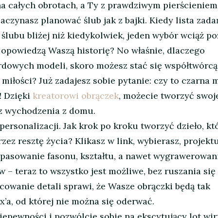
na całych obrotach, a Ty z prawdziwym pierścieniem
zynasz planować ślub jak z bajki. Kiedy lista zada
ń ślubu bliżej niż kiedykolwiek, jeden wybór wciąż po
j opowiedzą Waszą historię? No właśnie, dlaczego
rdowych modeli, skoro możesz stać się współtwórcą
miłości? Już zadajesz sobie pytanie: czy to czarna 
! Dzięki
kreatorowi obrączek
, możecie tworzyć swoj
ez wychodzenia z domu.
ersonalizacji. Jak krok po kroku tworzyć dzieło, kt
zez resztę życia? Klikasz w link, wybierasz, projektu
 Dopasowanie fasonu, kształtu, a nawet wygrawerowan
– teraz to wszystko jest możliwe, bez ruszania się
cowanie detali sprawi, że Wasze obrączki będą tak
ix’a, od której nie można się oderwać.
iepewności i pozwólcie sobie na ekscytujący lot wi