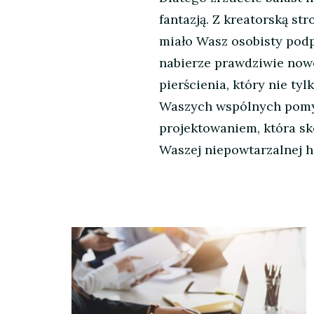
fantazją. Z kreatorską str
miało Wasz osobisty pod
nabierze prawdziwie now
pierścienia, który nie tyl
Waszych wspólnych pomys
projektowaniem, która sk
Waszej niepowtarzalnej hi
Nawigacja
wpisu