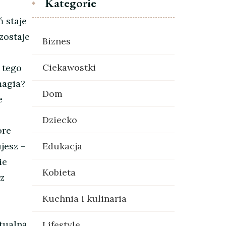
Kategorie
ń staje
zostaje
Biznes
Ciekawostki
 tego
magia?
Dom
e
Dziecko
óre
jesz –
Edukacja
ie
Kobieta
 z
Kuchnia i kulinaria
rtualną
Lifestyle