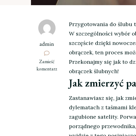
Przygotowania do ślubu to
W szczególności wybór o
szczęście dzięki nowocze
admin
obrączek, ten proces może
we
Zamieść
Przekonajmy się jak to dzi
wpisie
komentarz
obrączek ślubnych!
Nowe
Jak zmierzyć pa
trendy
w
świecie
Zastanawiasz się, jak zmi
obrączek
dylematach z taśmami klej
ślubnych:
zagubione satelity. Porw
wirtualne
porządnego przewodnika, 
kreatory
wyjdzie z tego posiniaczo