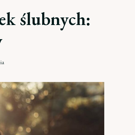
ek ślubnych:
y
ia