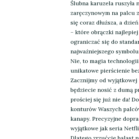
Ślubna karuzela ruszyła 
zaręczynowym na palcu zac
się coraz dłuższa, a dzie
– które obrączki najlepie
ograniczać się do standa
najważniejszego symbolu 
Nie, to magia technologii
unikatowe pierścienie b
Zacznijmy od wyjątkowej p
będziecie nosić z dumą pr
prościej się już nie da!
konturów Waszych palców 
kanapy. Precyzyjne dopra
wyjątkowe jak seria Netfl
Dlatego zrzućcie balast n