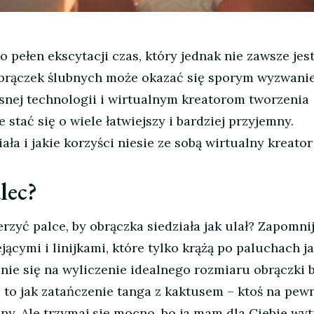
 pełen ekscytacji czas, który jednak nie zawsze jest
brączek ślubnych może okazać się sporym wyzwani
snej technologii i wirtualnym kreatorom tworzenia
 stać się o wiele łatwiejszy i bardziej przyjemny.
ała i jakie korzyści niesie ze sobą wirtualny kreator
lec?
erzyć palce, by obrączka siedziała jak ulał? Zapomnij
ącymi i linijkami, które tylko krążą po paluchach j
anie się na wyliczenie idealnego rozmiaru obrączki 
to jak zatańczenie tanga z kaktusem – ktoś na pew
ny. Ale trzymaj się mocno, bo ja mam dla Ciebie wy