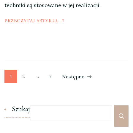
techniki są stosowane w jej realizacji.
PRZECZYTAJ ARTYKUŁ
Stronicowanie
Strona
Strona
Strona
1
2
…
5
Następne
wpisów
Szukaj