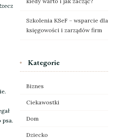
kiedy warto i jak zacząć?
Rzecz
Szkolenia KSeF – wsparcie dla
księgowości i zarządów firm
Kategorie
Biznes
ie.
Ciekawostki
egał
Dom
 psa.
Dziecko