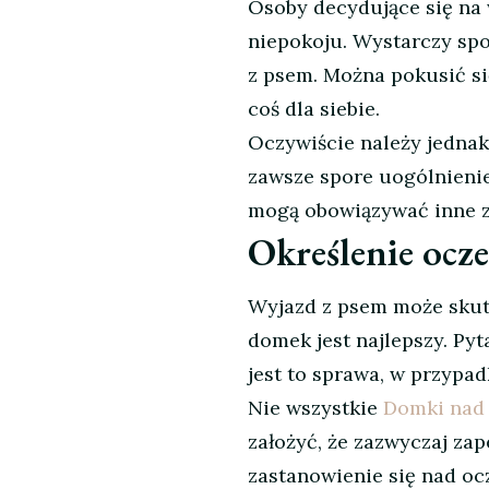
Osoby decydujące się na
i
niepokoju. Wystarczy sp
pies
z psem. Można pokusić si
coś dla siebie.
Oczywiście należy jedna
zawsze spore uogólnieni
mogą obowiązywać inne z
Określenie ocz
Wyjazd z psem może skutk
domek jest najlepszy. Pyt
jest to sprawa, w przypa
Nie wszystkie
Domki nad
założyć, że zazwyczaj za
zastanowienie się nad oc