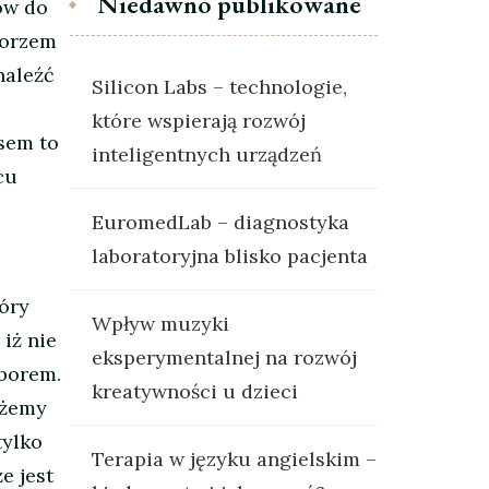
Niedawno publikowane
ów do
morzem
naleźć
Silicon Labs – technologie,
które wspierają rozwój
sem to
inteligentnych urządzeń
cu
EuromedLab – diagnostyka
laboratoryjna blisko pacjenta
óry
Wpływ muzyki
iż nie
eksperymentalnej na rozwój
yborem.
kreatywności u dzieci
ożemy
tylko
Terapia w języku angielskim –
e jest