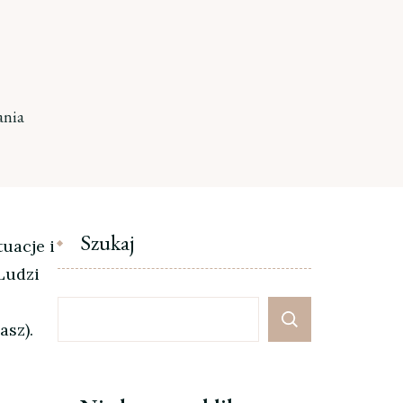
ania
Szukaj
uacje i
Ludzi
asz).