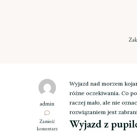
Zak
Wyjazd nad morzem kojarzy
różne oczekiwania. Co po
raczej mało, ale nie ozna
admin
rozwiązaniem jest zabrani
Wyjazd z pupi
we
Zamieść
wpisie
komentarz
Morze