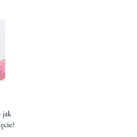
 jak
ęcie?