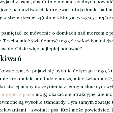
 wyjazd z psem, absolutnie nie mają żadnych powod
ojrzeć na możliwości, które gwarantują domki nad 
ę o stwierdzenie, zgodnie z którym wszyscy mogą z
k pamiętać, że mówienie o domkach nad morzem z p
e. Trzeba mieć świadomość tego, że w każdym miejs
asady. Gdzie więc najlepiej nocować?
ekiwań
ować tym, że pojawi się pytanie dotyczące tego, kt
anie zrozumiałe, ale ludzie muszą mieć świadomość, 
dku której mamy do czynienia z jednym słusznym w
 morzem z psem
mogą okazać się atrakcyjne, ale m
pewnione są wysokie standardy. Tym samym zostaje 
zekiwaniami – swoimi i psa. Ktoś może powiedzieć, ż