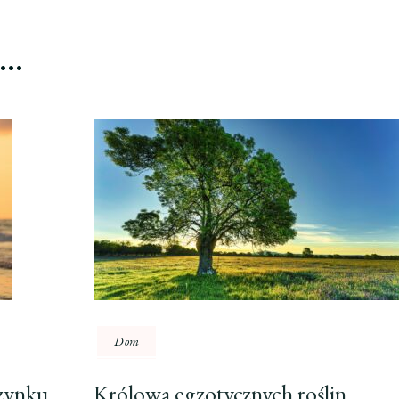
ć…
Dom
zynku
Królowa egzotycznych roślin