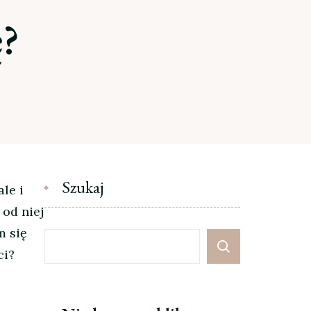
ę?
Szukaj
le i
 od niej
m się
ci?