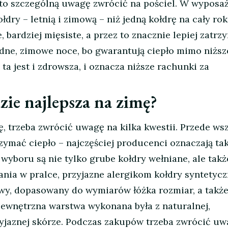
rto szczególną uwagę zwrócić na pościel. W wyposa
łdry – letnią i zimową – niż jedną kołdrę na cały rok
 bardziej mięsiste, a przez to znacznie lepiej zatrz
łodne, zimowe noce, bo gwarantują ciepło mimo niższ
 ta jest i zdrowsza, i oznacza niższe rachunki za
zie najlepsza na zimę?
ę, trzeba zwrócić uwagę na kilka kwestii. Przede ws
zymać ciepło – najczęściej producenci oznaczają ta
o wyboru są nie tylko grube kołdry wełniane, ale takż
rania w pralce, przyjazne alergikom kołdry syntetycz
iwy, dopasowany do wymiarów łóżka rozmiar, a także
 zewnętrzna warstwa wykonana była z naturalnej,
zyjaznej skórze. Podczas zakupów trzeba zwrócić u