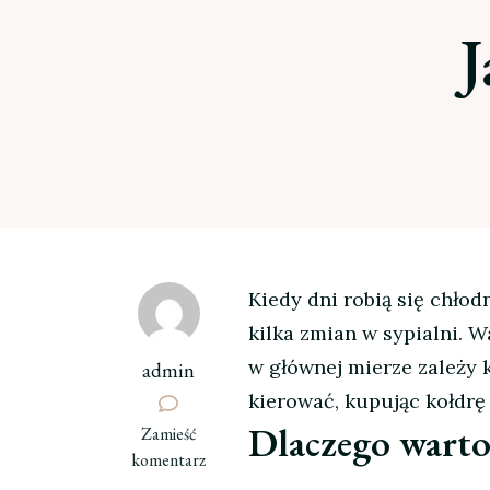
J
Kiedy dni robią się chłod
kilka zmian w sypialni. W
w głównej mierze zależy
admin
kierować, kupując kołdrę
Dlaczego warto
we
Zamieść
wpisie
komentarz
Jaka