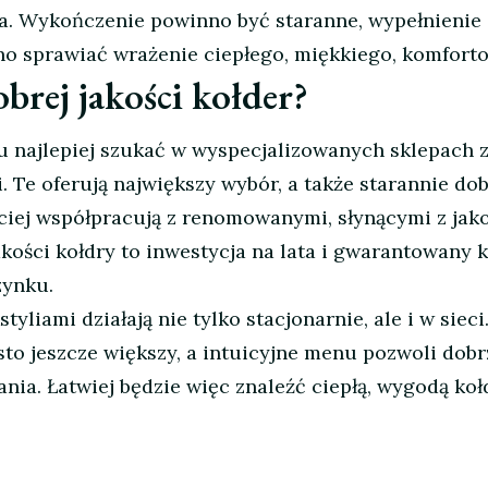
a. Wykończenie powinno być staranne, wypełnienie
no sprawiać wrażenie ciepłego, miękkiego, komfort
brej jakości kołder?
u najlepiej szukać w wyspecjalizowanych sklepach 
. Te oferują największy wybór, a także starannie dob
ciej współpracują z renomowanymi, słynącymi z jako
akości kołdry to inwestycja na lata i gwarantowany 
zynku.
tyliami działają nie tylko stacjonarnie, ale i w sieci
sto jeszcze większy, a intuicyjne menu pozwoli dobr
nia. Łatwiej będzie więc znaleźć ciepłą, wygodą koł