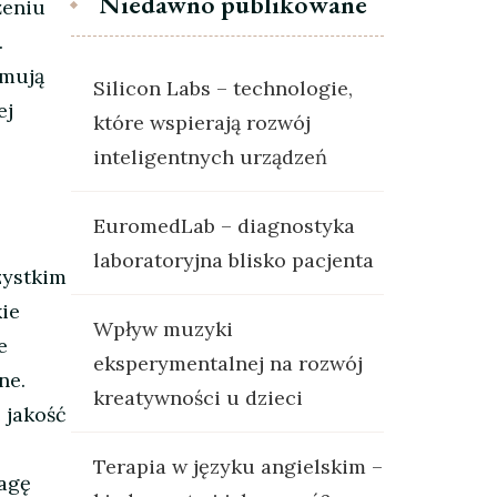
Niedawno publikowane
żeniu
.
ymują
Silicon Labs – technologie,
ej
które wspierają rozwój
inteligentnych urządzeń
EuromedLab – diagnostyka
laboratoryjna blisko pacjenta
zystkim
kie
Wpływ muzyki
e
eksperymentalnej na rozwój
ne.
kreatywności u dzieci
 jakość
Terapia w języku angielskim –
wagę