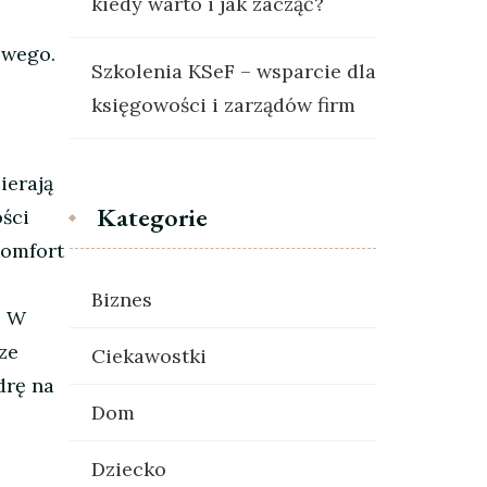
kiedy warto i jak zacząć?
owego.
Szkolenia KSeF – wsparcie dla
księgowości i zarządów firm
z
ierają
Kategorie
ści
komfort
Biznes
. W
ze
Ciekawostki
drę na
Dom
Dziecko