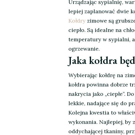
Urządzając sypialnię, wa
kołdra
lepiej zaplanować dwie ko
na
zimę?
Kołdry
zimowe są grubsze,
ciepło. Są idealne na ch
temperatury w sypialni, a
ogrzewanie.
Jaka kołdra będ
Wybierając kołdrę na zim
kołdra powinna dobrze tr
nakrycia jako „ciepłe”. D
lekkie, nadające się do p
Kolejna kwestia to właśc
wykonania. Najlepiej, by
oddychającej tkaniny, pr