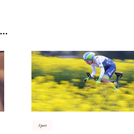
ć…
Sport