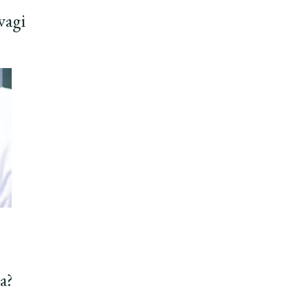
wagi
a?