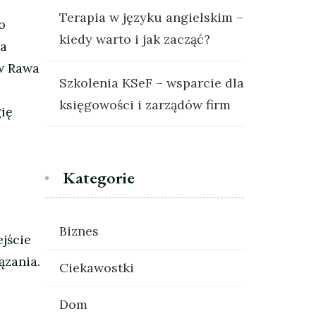
Terapia w języku angielskim –
o
kiedy warto i jak zacząć?
za
 w Rawa
Szkolenia KSeF – wsparcie dla
księgowości i zarządów firm
gię
Kategorie
Biznes
jście
ązania.
Ciekawostki
Dom