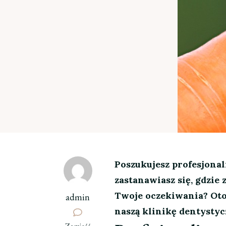
Poszukujesz profesjona
zastanawiasz się, gdzie 
Twoje oczekiwania? Oto
admin
naszą klinikę dentysty
we