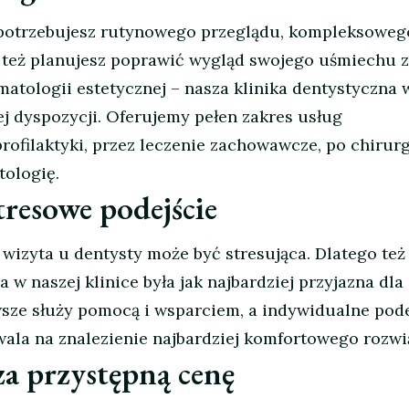
y potrzebujesz rutynowego przeglądu, kompleksoweg
 też planujesz poprawić wygląd swojego uśmiechu 
tologii estetycznej – nasza klinika dentystyczna
j dyspozycji. Oferujemy pełen zakres usług
rofilaktyki, przez leczenie zachowawcze, po chirur
tologię.
tresowe podejście
 wizyta u dentysty może być stresująca. Dlatego też
 w naszej klinice była jak najbardziej przyjazna dla
wsze służy pomocą i wsparciem, a indywidualne pode
ala na znalezienie najbardziej komfortowego rozwi
za przystępną cenę