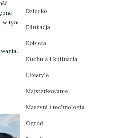
ość
Dziecko
tępne
, w tym
Edukacja
a
Kobieta
iwania.
Kuchnia i kulinaria
Lifestyle
Majsterkowanie
Maszyni i technologia
Ogród