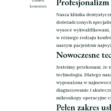
Profesjonalizm
Zamieść
wpisie
komentarz
Najlepsza
Nasza klinika dentystycz
klinika
doświadczonych specjalist
dentystyczna
w
wysoce wykwalifikowani, a
Rawa
w różnego rodzaju konfer
Mazowiecka
naszym pacjentom najwyż
Nowoczesne te
Jesteśmy przekonani, że 
technologia. Dlatego nas
wyposażona w najnowocześ
diagnozowanie i skuteczn
mikroskopy operacyjne c
Pełen zakres us