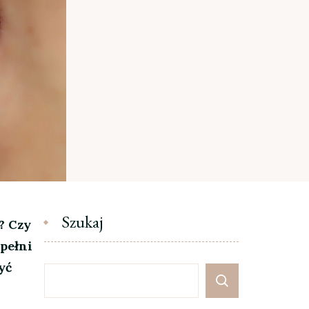
Szukaj
? Czy
spełni
yć