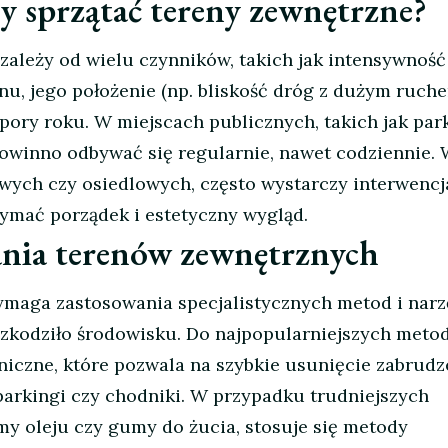
ży sprzątać tereny zewnętrzne?
 zależy od wielu czynników, takich jak intensywność
u, jego położenie (np. bliskość dróg z dużym ruch
ory roku. W miejscach publicznych, takich jak park
powinno odbywać się regularnie, nawet codziennie.
ych czy osiedlowych, często wystarczy interwencja
zymać porządek i estetyczny wygląd.
ania terenów zewnętrznych
maga zastosowania specjalistycznych metod i narz
 szkodziło środowisku. Do najpopularniejszych meto
iczne, które pozwala na szybkie usunięcie zabrudz
parkingi czy chodniki. W przypadku trudniejszych
amy oleju czy gumy do żucia, stosuje się metody