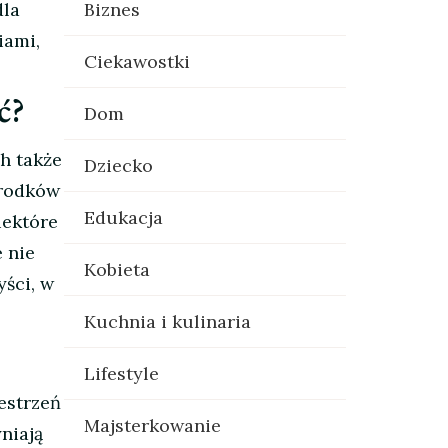
dla
Biznes
iami,
Ciekawostki
ć?
Dom
h także
Dziecko
środków
Edukacja
iektóre
 nie
Kobieta
ści, w
Kuchnia i kulinaria
Lifestyle
estrzeń
Majsterkowanie
niają