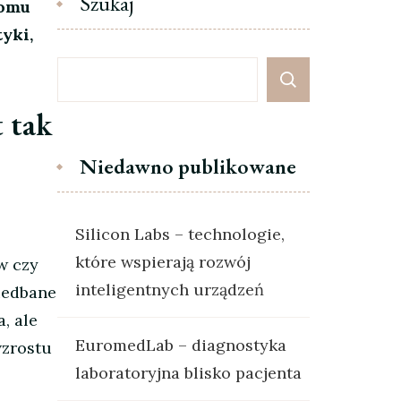
Szukaj
domu
yki,
 tak
Niedawno publikowane
Silicon Labs – technologie,
które wspierają rozwój
w czy
inteligentnych urządzeń
iedbane
, ale
EuromedLab – diagnostyka
wzrostu
laboratoryjna blisko pacjenta