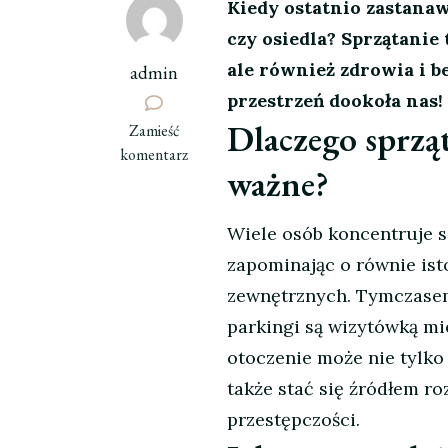
Kiedy ostatnio zastanaw
czy osiedla? Sprzątanie
ale również zdrowia i b
admin
przestrzeń dookoła nas!
Dlaczego sprzą
we
Zamieść
wpisie
komentarz
ważne?
Czystość
na
zewnątrz
Wiele osób koncentruje s
zapominając o równie isto
zewnętrznych. Tymczasem,
parkingi są wizytówką mi
otoczenie może nie tylko
także stać się źródłem ro
przestępczości.