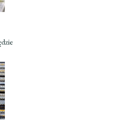
ędzie