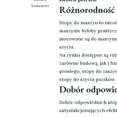
wpisie
komentarz
Różnorodność 
Stopy
do
Stopy do maszyn to nieod
maszyn
–
maszynie byłoby praktycz
niezbędne
mocowane są do maszyny d
narzędzie
szycia.
każdego
Na rynku dostępne są różn
krawca
zarówno budową, jak i fu
prostego, stopy do zaszy
stopy do szycia guzików, 
Dobór odpowie
Dobór odpowiednich stóp
satysfakcjonujących efek