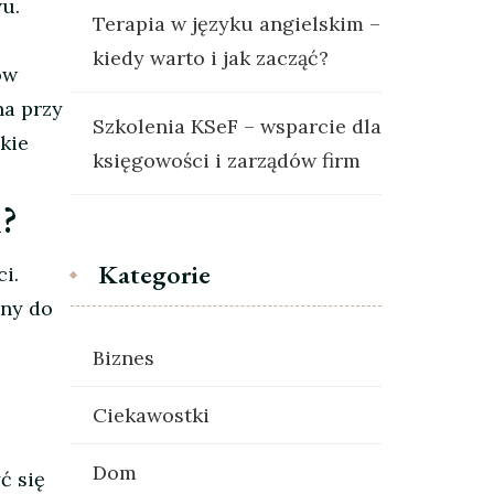
u.
Terapia w języku angielskim –
kiedy warto i jak zacząć?
ów
na przy
Szkolenia KSeF – wsparcie dla
kie
księgowości i zarządów firm
n?
Kategorie
i.
yny do
Biznes
Ciekawostki
Dom
ć się