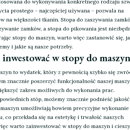
ystosowana do wykonywania konkretnego rodzaju szw
ycia prostego – najczęściej używana – pozwala na
w na większości tkanin. Stopa do zaszywania zamk
ywanie zamków, a stopa do pikowania jest niezbęd
ając stopy do maszyn, warto więc zastanowić się, ja
my i jakie są nasze potrzeby.
 inwestować w stopy do maszy
szyn to wydatek, który z pewnością szybko się zwróc
m znacznie poszerzyć funkcjonalność naszej masz
iększyć zakres możliwych do wykonania prac.
dpowiednich stóp, możemy znacznie podnieść jakość
 maszyn umożliwiają bowiem precyzyjne wykonanie
, co przekłada się na estetykę i trwałość naszych
ięc warto zainwestować w stopy do maszyn i cieszy