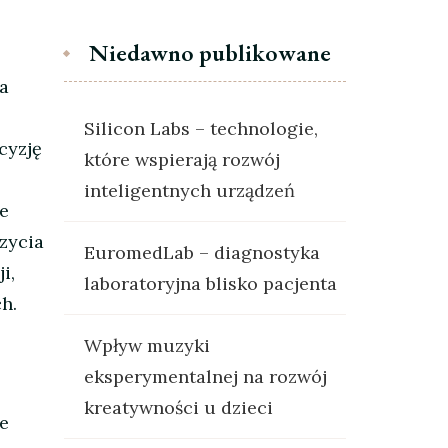
Niedawno publikowane
a
Silicon Labs – technologie,
cyzję
które wspierają rozwój
inteligentnych urządzeń
ie
zycia
EuromedLab – diagnostyka
i,
laboratoryjna blisko pacjenta
h.
Wpływ muzyki
eksperymentalnej na rozwój
kreatywności u dzieci
e