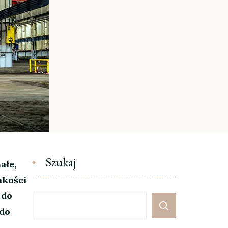
Szukaj
ałe,
akości
 do
 do