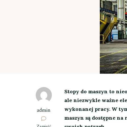
Stopy do maszyn to nieo
ale niezwykle ważne ele
wykonanej pracy. W tym 
admin
maszyn są dostępne na r
we
Zamieść
swoich potrzeb.