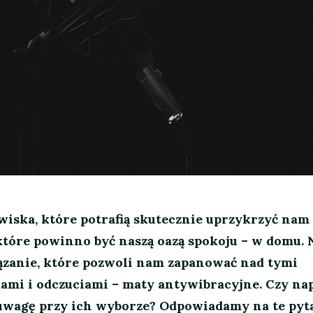
awiska, które potrafią skutecznie uprzykrzyć nam 
które powinno być naszą oazą spokoju – w domu. 
iązanie, które pozwoli nam zapanować nad tymi
mi i odczuciami – maty antywibracyjne. Czy n
ć uwagę przy ich wyborze? Odpowiadamy na te pyt