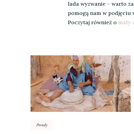
lada wyzwanie – warto z
pomogą nam w podjęciu wł
Poczytaj również o
maty 
Nawigacja
wpisu
Porady