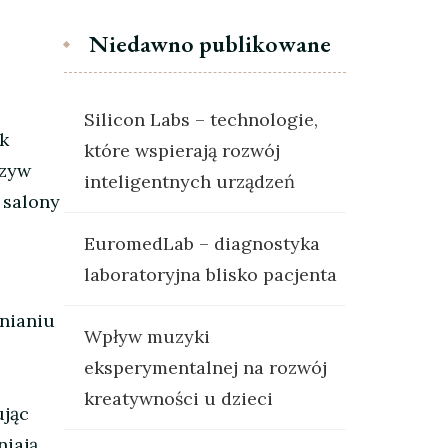
Niedawno publikowane
Silicon Labs – technologie,
ak
które wspierają rozwój
rzyw
inteligentnych urządzeń
 salony
EuromedLab – diagnostyka
laboratoryjna blisko pacjenta
anianiu
Wpływ muzyki
eksperymentalnej na rozwój
kreatywności u dzieci
ując
niają