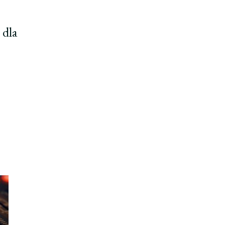
:
dla