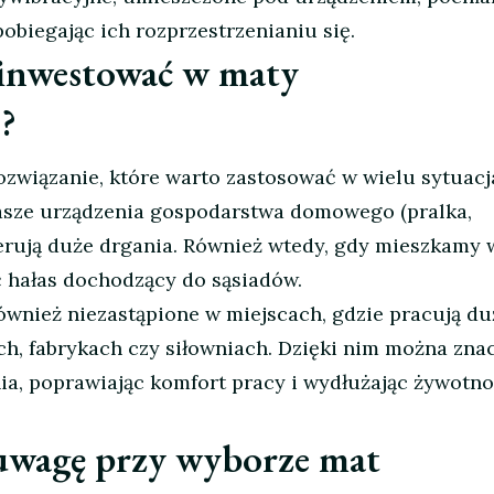
obiegając ich rozprzestrzenianiu się.
ainwestować w maty
?
ozwiązanie, które warto zastosować w wielu sytuacj
nasze urządzenia gospodarstwa domowego (pralka,
erują duże drgania. Również wtedy, gdy mieszkamy 
 hałas dochodzący do sąsiadów.
ównież niezastąpione w miejscach, gdzie pracują du
ch, fabrykach czy siłowniach. Dzięki nim można zna
ia, poprawiając komfort pracy i wydłużając żywotno
uwagę przy wyborze mat