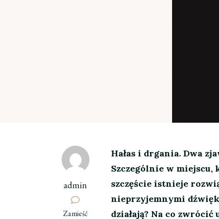
Hałas i drgania. Dwa zj
Szczególnie w miejscu, 
szczęście istnieje rozw
admin
nieprzyjemnymi dźwięka
we
Zamieść
działają? Na co zwróci