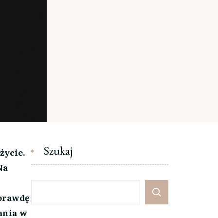
Szukaj
życie.
Na
aprawdę
ania w