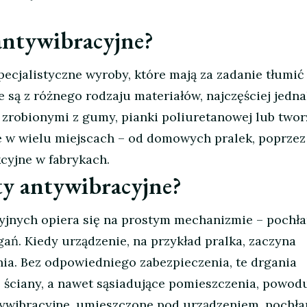
antywibracyjne?
pecjalistyczne wyroby, które mają za zadanie tłumić
 są z różnego rodzaju materiałów, najczęściej jedn
 zrobionymi z gumy, pianki poliuretanowej lub two
e w wielu miejscach – od domowych pralek, poprzez
kcyjne w fabrykach.
ty antywibracyjne?
yjnych opiera się na prostym mechanizmie – pochł
gań. Kiedy urządzenie, na przykład pralka, zaczyna
ia. Bez odpowiedniego zabezpieczenia, te drgania
, ściany, a nawet sąsiadujące pomieszczenia, powod
ntywibracyjne, umieszczone pod urządzeniem, pochła