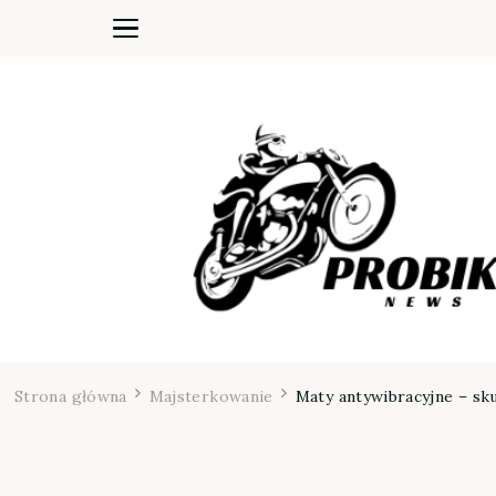
Moja firma
Strona główna
Majsterkowanie
Maty antywibracyjne – sku