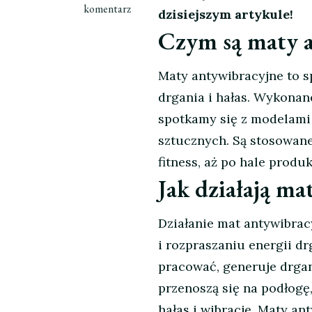
wpisie
komentarz
dzisiejszym artykule!
Maty
Czym są maty 
antywibracyjne
–
skuteczny
Maty antywibracyjne to s
sposób
drgania i hałas. Wykonane
na
spotkamy się z modelami
hałas
sztucznych. Są stosowan
i
drgania
fitness, aż po hale produ
Jak działają ma
Działanie mat antywibrac
i rozpraszaniu energii dr
pracować, generuje drgan
przenoszą się na podłogę
hałas i wibracje. Maty a