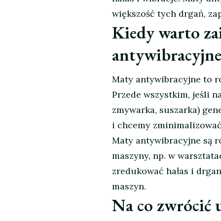
większość tych drgań, zap
Kiedy warto z
antywibracyjne
Maty antywibracyjne to r
Przede wszystkim, jeśli 
zmywarka, suszarka) gen
i chcemy zminimalizować
Maty antywibracyjne są r
maszyny, np. w warsztata
zredukować hałas i drgan
maszyn.
Na co zwrócić 