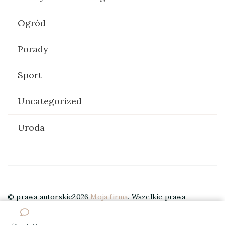
Ogród
Porady
Sport
Uncategorized
Uroda
© prawa autorskie2026
Moja firma
. Wszelkie prawa
zastrzeżone.
Elegant Travel | Stworzony przez
Blossom
Themes
. Wspierany przez
WordPress
.