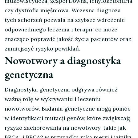
mukowiscydoza, zespół Downa, fenyloketonuria
czy dystrofia mięśniowa. Wczesna diagnoza
tych schorzeń pozwala na szybsze wdrożenie
odpowiedniego leczenia i terapii, co może
znacząco poprawić jakość życia pacjentów oraz
zmniejszyć ryzyko powikłań.
Nowotwory a diagnostyka
genetyczna
Diagnostyka genetyczna odgrywa również
ważną rolę w wykrywaniu i leczeniu
nowotworów. Badania genetyczne mogą pomóc
w identyfikacji mutacji genów, które zwiększają
ryzyko zachorowania na nowotwory, takie jak
BRCA1 i BRCA2 w przypadku raka piersi i jajnika.