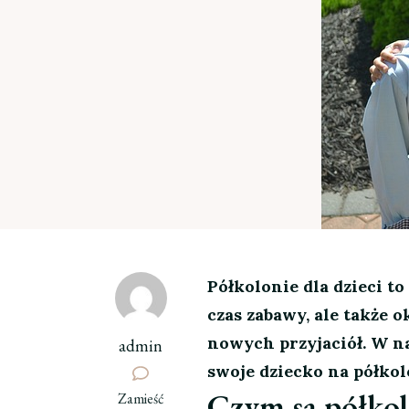
Półkolonie dla dzieci t
czas zabawy, ale także 
nowych przyjaciół. W na
admin
swoje dziecko na półkolo
Czym są półkolo
we
Zamieść