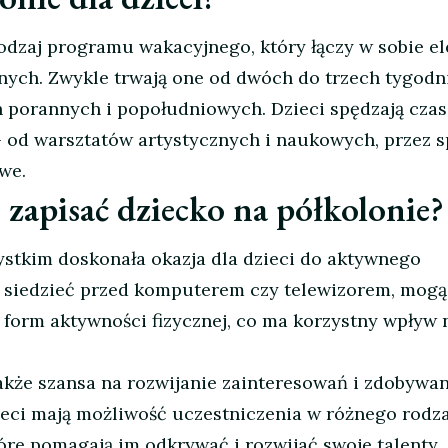
 rodzaj programu wakacyjnego, który łączy w sobie e
jnych. Zwykle trwają one od dwóch do trzech tygodni
 porannych i popołudniowych. Dzieci spędzają czas
 od warsztatów artystycznych i naukowych, przez sp
we.
 zapisać dziecko na półkolonie?
ystkim doskonała okazja dla dzieci do aktywnego
t siedzieć przed komputerem czy telewizorem, mogą
 form aktywności fizycznej, co ma korzystny wpływ 
także szansa na rozwijanie zainteresowań i zdobywa
eci mają możliwość uczestniczenia w różnego rodz
óre pomagają im odkrywać i rozwijać swoje talenty.