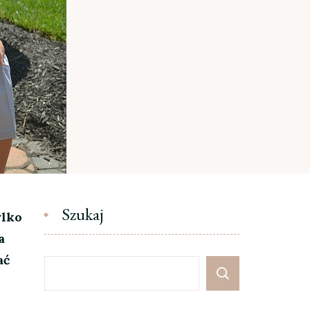
Szukaj
ylko
a
ać