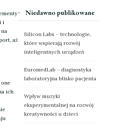
Niedawno publikowane
lementy
 i
 na
Silicon Labs – technologie,
ort, aż
które wspierają rozwój
inteligentnych urządzeń
EuromedLab – diagnostyka
laboratoryjna blisko pacjenta
 one
na ich
Wpływ muzyki
eksperymentalnej na rozwój
nie
kreatywności u dzieci
aju