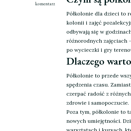
wpisie
komentarz
Półkolonie
Półkolonie dla dzieci to
dla
kolonii i zajęć pozalekcy
dzieci
–
odbywają się w godzinach
niezapomniana
różnorodnych zajęciach –
przygoda
po wycieczki i gry tereno
i
Dlaczego warto
rozwijające
zajęcia
Półkolonie to przede wsz
spędzenia czasu. Zamias
czerpać radość z różnych
zdrowie i samopoczucie.
Poza tym, półkolonie to 
nowych umiejętności. Dzi
warsztatach i kursach, kt