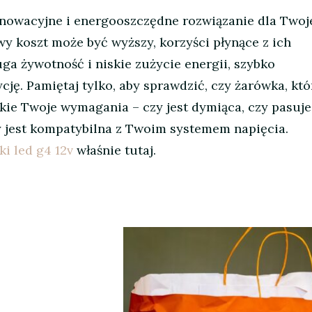
nnowacyjne i energooszczędne rozwiązanie dla Two
 koszt może być wyższy, korzyści płynące z ich
uga żywotność i niskie zużycie energii, szybko
ję. Pamiętaj tylko, aby sprawdzić, czy żarówka, któ
tkie Twoje wymagania – czy jest dymiąca, czy pasuje
y jest kompatybilna z Twoim systemem napięcia.
i led g4 12v
właśnie tutaj.