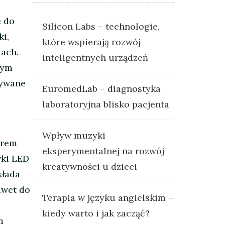
e do
Silicon Labs – technologie,
i,
które wspierają rozwój
iach.
inteligentnych urządzeń
nym
żywane
EuromedLab – diagnostyka
laboratoryjna blisko pacjenta
Wpływ muzyki
orem
eksperymentalnej na rozwój
wki LED
kreatywności u dzieci
kłada
awet do
Terapia w języku angielskim –
kiedy warto i jak zacząć?
m