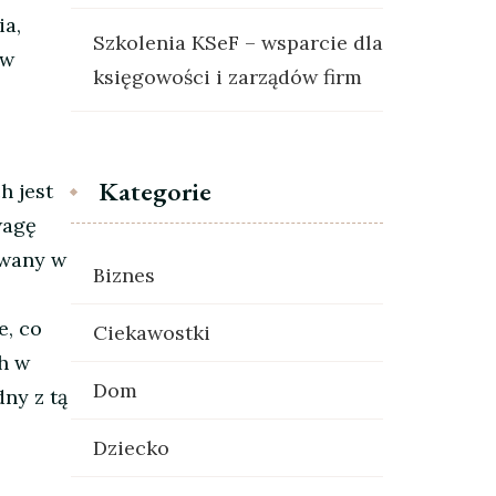
ia,
Szkolenia KSeF – wsparcie dla
 w
księgowości i zarządów firm
Kategorie
h jest
wagę
owany w
Biznes
e, co
Ciekawostki
ch w
Dom
dny z tą
Dziecko