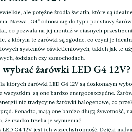
wielkie, ale potężne źródła światła, które są idealn
nia. Nazwa „G4” odnosi się do typu podstawy żarówk
aska, co pozwala na jej montaż w ciasnych przestrzen
ie, z którym te żarówki są zgodne, co czyni je ideal
iowych systemów oświetleniowych, takich jak te u
ych, łodziach czy samochodach.
o wybrać żarówki LED G4 12V?
 dla których żarówki LED G4 12V są doskonałym wyb
e wszystkim, są one bardzo energooszczędne. Żaró
energii niż tradycyjne żarówki halogenowe, co prze
a prąd. Ponadto, mają one bardzo długą żywotność, n
, że rzadko trzeba je wymieniać.
 LED G4 12V jest ich wszechstronność. Dzięki mały