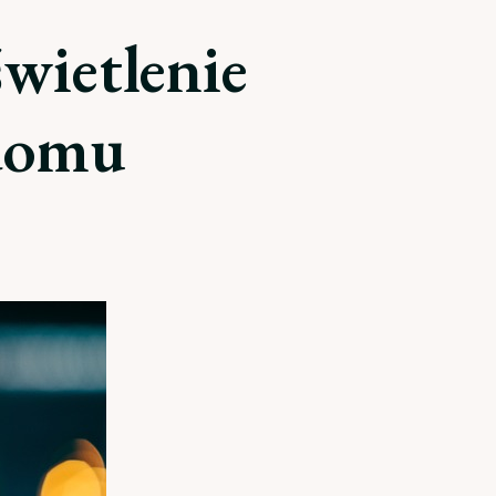
ietlenie
 domu