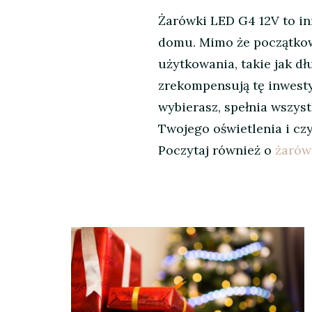
Żarówki LED G4 12V to i
domu. Mimo że początkowy
użytkowania, takie jak dł
zrekompensują tę inwestyc
wybierasz, spełnia wszys
Twojego oświetlenia i cz
Poczytaj również o
żarówk
Nawigacja
wpisu