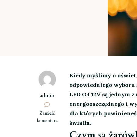
Kiedy myślimy o oświet
odpowiedniego wyboru ź
LED G4 12V są jednym z
admin
energooszczędnego i wy
we
Zamieść
dla których powinieneś
wpisie
komentarz
światła.
Żarówki
Czym są żarów
LED