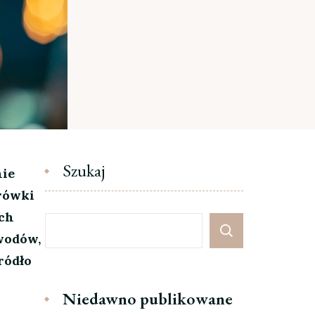
Szukaj
nie
arówki
ych
wodów,
ródło
Niedawno publikowane