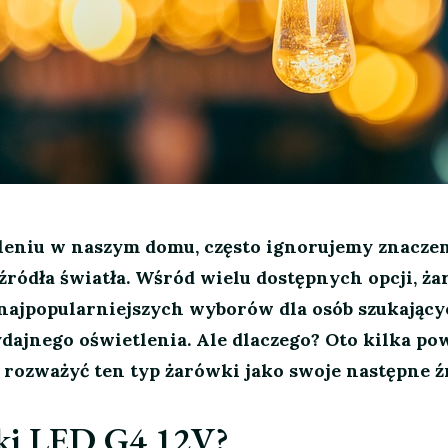
leniu w naszym domu, często ignorujemy znacze
ródła światła. Wśród wielu dostępnych opcji, ż
 najpopularniejszych wyborów dla osób szukając
dajnego oświetlenia. Ale dlaczego? Oto kilka po
 rozważyć ten typ żarówki jako swoje następne ź
ki LED G4 12V?