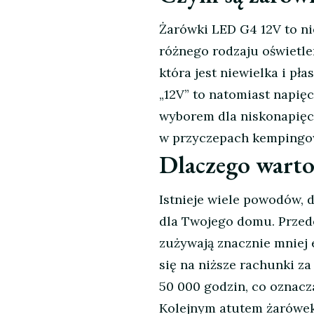
G4
12V
Żarówki LED G4 12V to nie
–
różnego rodzaju oświetle
Oświetlenie
która jest niewielka i pł
przyszłości
„12V” to natomiast napięc
w
Twoim
wyborem dla niskonapięc
domu
w przyczepach kempingow
Dlaczego wart
Istnieje wiele powodów,
dla Twojego domu. Przed
zużywają znacznie mniej 
się na niższe rachunki z
50 000 godzin, co oznacza
Kolejnym atutem żarówek