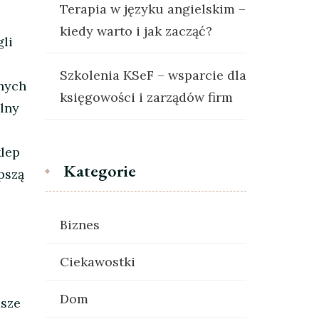
Terapia w języku angielskim –
kiedy warto i jak zacząć?
li
Szkolenia KSeF – wsparcie dla
żnych
księgowości i zarządów firm
lny
klep
Kategorie
pszą
Biznes
Ciekawostki
Dom
asze