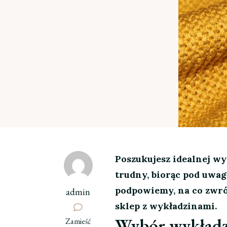
Poszukujesz idealnej w
trudny, biorąc pod uwa
podpowiemy, na co zwróc
admin
sklep z wykładzinami.
Wybór wykładzi
we
Zamieść