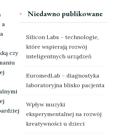
Niedawno publikowane
m
 a
ka
Silicon Labs – technologie,
które wspierają rozwój
kką czy
inteligentnych urządzeń
ymaniu
ej
EuromedLab – diagnostyka
laboratoryjna blisko pacjenta
ralnymi
ej
Wpływ muzyki
bardziej
eksperymentalnej na rozwój
kreatywności u dzieci