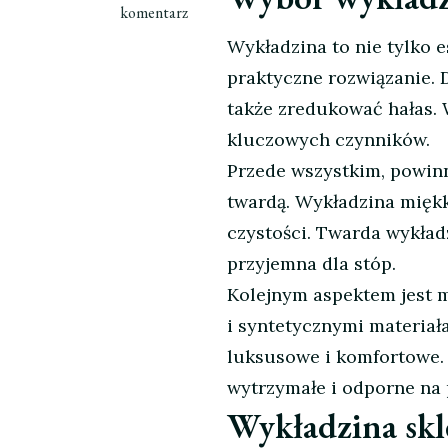
wpisie
komentarz
Wykładzina
Wykładzina to nie tylko 
Sklep:
praktyczne rozwiązanie. 
Jak
Wybrać
także zredukować hałas. 
Najlepszy
kluczowych czynników.
dla
Przede wszystkim, powin
Twoich
twardą. Wykładzina miękk
Potrzeb
czystości. Twarda wykładz
przyjemna dla stóp.
Kolejnym aspektem jest 
i syntetycznymi materiała
luksusowe i komfortowe. W
wytrzymałe i odporne na 
Wykładzina skle