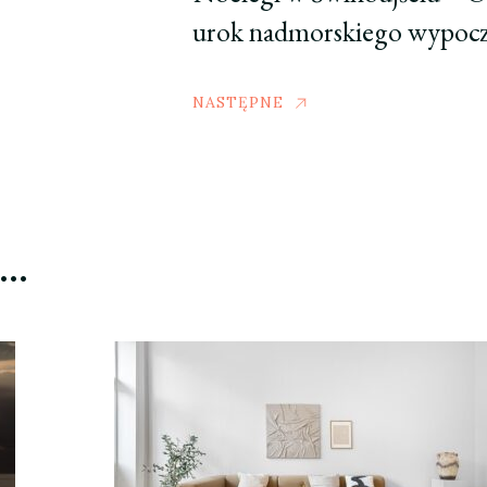
urok nadmorskiego wypoc
NASTĘPNE
ć…