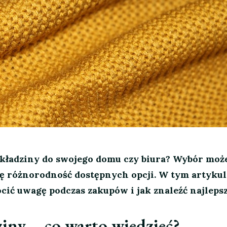
ykładziny do swojego domu czy biura? Wybór moż
gę różnorodność dostępnych opcji. W tym artykul
ić uwagę podczas zakupów i jak znaleźć najleps
ny – co warto wiedzieć?