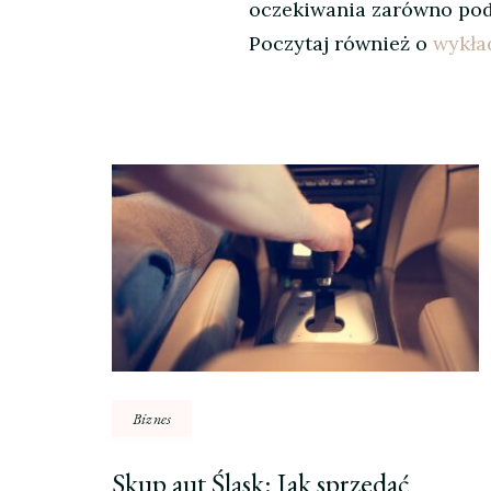
oczekiwania zarówno pod 
Poczytaj również o
wykła
Nawigacja
wpisu
Biznes
Skup aut Śląsk: Jak sprzedać