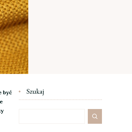
Szukaj
e być
e
zy