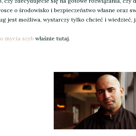
go, czy zdecydujecie się na gotowe rozwiązania, cz
trosce o środowisko i bezpieczeństwo własne oraz s
ug jest możliwa, wystarczy tylko chcieć i wiedzieć, 
do mycia szyb
właśnie tutaj.