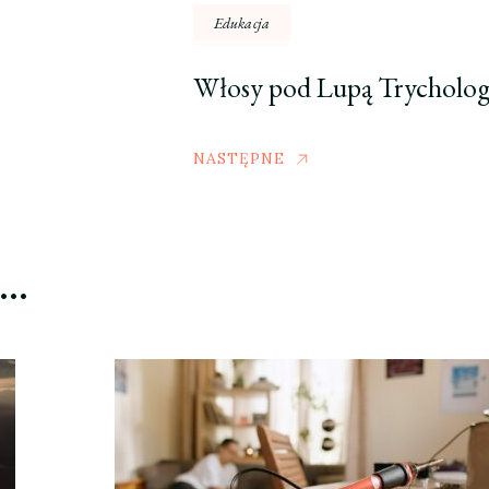
Edukacja
Włosy pod Lupą Trycholo
NASTĘPNE
ć…