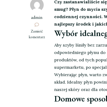
Czy zastanawialiście się
smug? Płyn do mycia sz
codziennej czynności. 
admin
najlepszy środek i jakic
Wybór idealneg
we
Zamieść
wpisie
komentarz
Czyste
Aby szyby lśniły bez zar
Szyby
odpowiedniego płynu do 
–
Prosto
produktów, od tych popul
i
supermarketu, po specjal
Skutecznie
Wybierając płyn, warto z
skład. Idealny płyn powin
naszej skóry oraz dla oto
Domowe sposoby