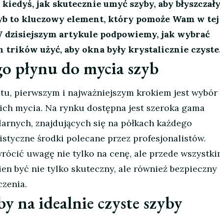
 kiedyś, jak skutecznie umyć szyby, aby błyszczały
yb to kluczowy element, który pomoże Wam w tej
W dzisiejszym artykule podpowiemy, jak wybrać
h trików użyć, aby okna były krystalicznie czyste
o płynu do mycia szyb
zutu, pierwszym i najważniejszym krokiem jest wybór
ich mycia. Na rynku dostępna jest szeroka gama
arnych, znajdujących się na półkach każdego
istyczne środki polecane przez profesjonalistów.
wrócić uwagę nie tylko na cenę, ale przede wszystk
ien być nie tylko skuteczny, ale również bezpieczny 
czenia.
 na idealnie czyste szyby