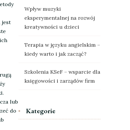
metody
Wpływ muzyki
eksperymentalnej na rozwój
 jest
kreatywności u dzieci
ste
ich
Terapia w języku angielskim –
kiedy warto i jak zacząć?
Szkolenia KSeF – wsparcie dla
Drugą
księgowości i zarządów firm
eży
i.
cza lub
Kategorie
rzeć do
ub