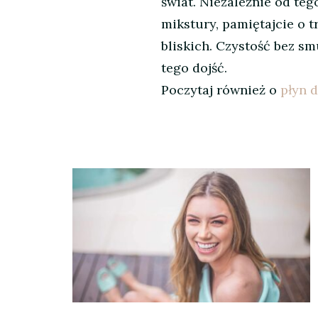
świat. Niezależnie od te
mikstury, pamiętajcie o 
bliskich. Czystość bez sm
tego dojść.
Poczytaj również o
płyn 
Nawigacja
wpisu