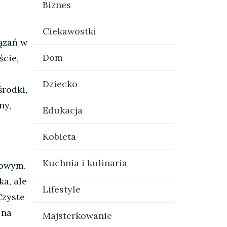
Biznes
Ciekawostki
ązań w
Dom
ście,
Dziecko
środki,
ny,
Edukacja
Kobieta
Kuchnia i kulinaria
mowym.
a, ale
Lifestyle
Czyste
 na
Majsterkowanie