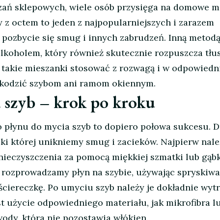
ań sklepowych, wiele osób przysięga na domowe 
 z octem to jeden z najpopularniejszych i zarazem
pozbycie się smug i innych zabrudzeń. Inną metodą
lkoholem, który również skutecznie rozpuszcza tłu
 takie mieszanki stosować z rozwagą i w odpowiedn
szkodzić szybom ani ramom okiennym.
 szyb – krok po kroku
 płynu do mycia szyb to dopiero połowa sukcesu. 
ęki której unikniemy smug i zacieków. Najpierw nal
nieczyszczenia za pomocą miękkiej szmatki lub gąbk
 rozprowadzamy płyn na szybie, używając spryskiwa
ściereczkę. Po umyciu szyb należy je dokładnie wyt
st użycie odpowiedniego materiału, jak mikrofibra l
wody, która nie pozostawia włókien.