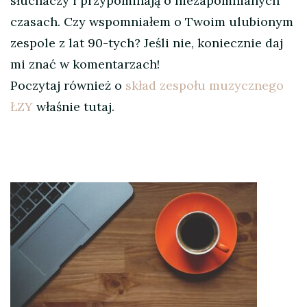
słuchaczy i przypominają o niezapomnianych
czasach. Czy wspomniałem o Twoim ulubionym
zespole z lat 90-tych? Jeśli nie, koniecznie daj
mi znać w komentarzach!
Poczytaj również o
skład zespołu muzycznego
ŁZY
właśnie tutaj.
Nawigacja
wpisu