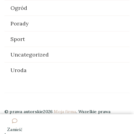
Ogród
Porady
Sport
Uncategorized
Uroda
© prawa autorskie2026
Moja firma
. Wszelkie prawa
zastrzeżone.
Elegant Travel | Stworzony przez
Blossom
Themes
. Wspierany przez
WordPress
.
Zamieść