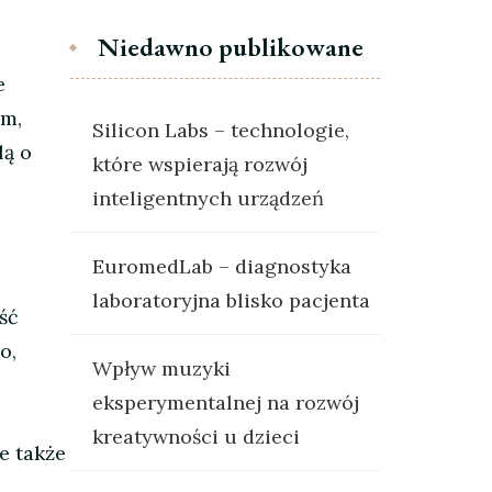
Niedawno publikowane
e
em,
Silicon Labs – technologie,
lą o
które wspierają rozwój
inteligentnych urządzeń
EuromedLab – diagnostyka
laboratoryjna blisko pacjenta
ść
o,
Wpływ muzyki
eksperymentalnej na rozwój
kreatywności u dzieci
e także