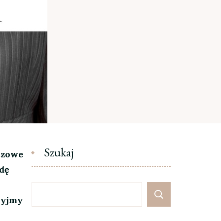
Szukaj
uczowe
wdę
ryjmy