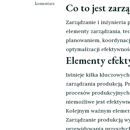
wpisie
komentarz
Co to jest zarz
Sekrety
efektywnego
Zarządzanie i inżynieria 
zarządzania
i
elementy zarządzania, tec
inżynierii
planowaniem, koordynacją
produkcji
optymalizacji efektywnośc
Elementy efekt
Istnieje kilka kluczowyc
zarządzania produkcją. P
procesów produkcyjnych 
niemożliwe jest efektywn
Kolejnym ważnym element
Zarządzanie produkcją wy
przewidywania przyszłyc