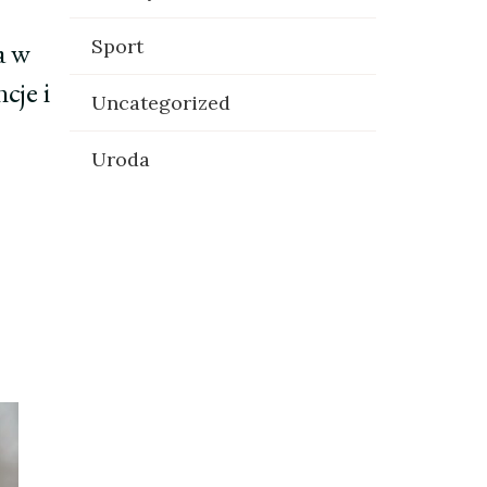
Sport
a w
cje i
Uncategorized
Uroda