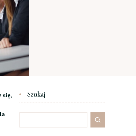
Szukaj
 się,
la