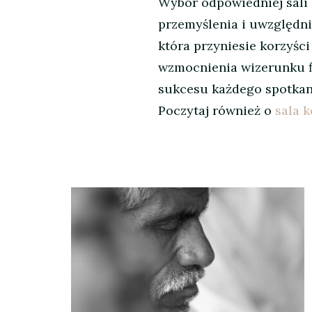
Wybór odpowiedniej sali 
przemyślenia i uwzględnie
która przyniesie korzyści
wzmocnienia wizerunku fi
sukcesu każdego spotkan
Poczytaj również o
sala 
Nawigacja
wpisu