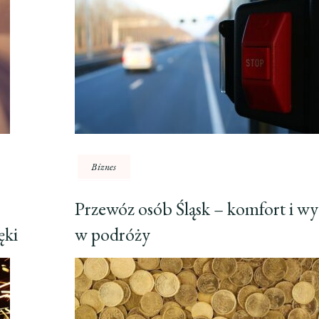
Biznes
Przewóz osób Śląsk – komfort i w
ęki
w podróży