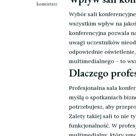
wpisie
komentarz
Klucz
Wybór sali konferencyjnej
do
wszystkim wpływ na jako
sukcesu?
Profesjonalna
konferencyjna pozwala na
sala
uwagi uczestników nieod
konferencyjna!
odpowiednie oświetlenie
multimedialnego – to wsz
Dlaczego profe
Profesjonalna sala konfe
myślą o spotkaniach bizn
potrzebujesz, aby przepr
Zalety takiej sali to nie
funkcjonalność. W profes
multimedialny, który umo