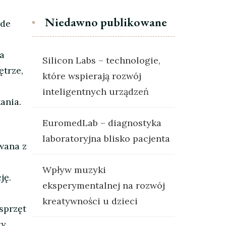
Niedawno publikowane
ede
ia
Silicon Labs – technologie,
trze,
które wspierają rozwój
inteligentnych urządzeń
ania.
EuromedLab – diagnostyka
laboratoryjna blisko pacjenta
wana z
Wpływ muzyki
ję.
eksperymentalnej na rozwój
kreatywności u dzieci
sprzęt
zy