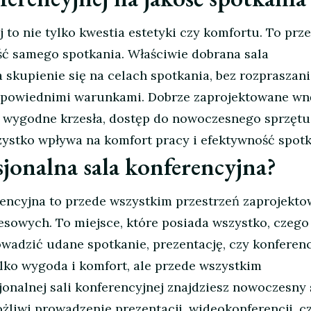
 to nie tylko kwestia estetyki czy komfortu. To prz
ść samego spotkania. Właściwie dobrana sala
 skupienie się na celach spotkania, bez rozpraszan
powiednimi warunkami. Dobrze zaprojektowane wnę
, wygodne krzesła, dostęp do nowoczesnego sprzętu
ystko wpływa na komfort pracy i efektywność spotk
sjonalna sala konferencyjna?
rencyjna to przede wszystkim przestrzeń zaprojekto
esowych. To miejsce, które posiada wszystko, czego
owadzić udane spotkanie, prezentację, czy konferenc
 tylko wygoda i komfort, ale przede wszystkim
jonalnej sali konferencyjnej znajdziesz nowoczesny 
żliwi prowadzenie prezentacji, wideokonferencji, c