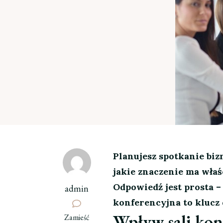
Planujesz spotkanie bizn
jakie znaczenie ma wła
Odpowiedź jest prosta –
admin
konferencyjna to klucz
Wpływ sali konf
we
Zamieść