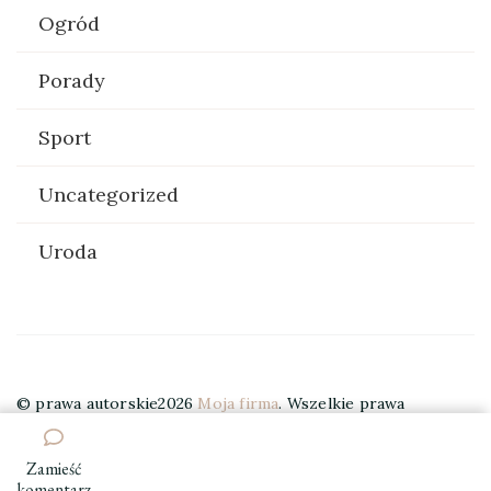
Ogród
Porady
Sport
Uncategorized
Uroda
© prawa autorskie2026
Moja firma
. Wszelkie prawa
zastrzeżone.
Elegant Travel | Stworzony przez
Blossom
Themes
. Wspierany przez
WordPress
.
Zamieść
we
komentarz