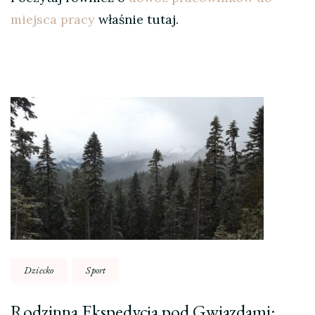
miejsca pracy
właśnie tutaj.
Nawigacja
wpisu
Dziecko
Sport
Rodzinna Ekspedycja pod Gwiazdami: