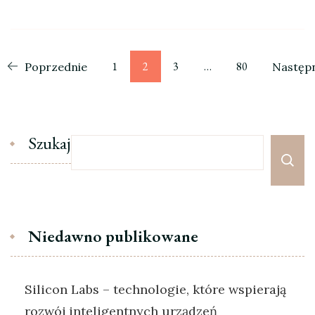
Stronicowanie
Strona
Strona
Strona
Strona
1
2
3
…
80
Poprzednie
Następ
wpisów
Szukaj
Niedawno publikowane
Silicon Labs – technologie, które wspierają
rozwój inteligentnych urządzeń