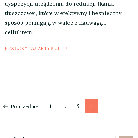
dyspozycji urządzenia do redukcji tkanki
tłuszczowej, które w efektywny i bezpieczny
sposób pomagają w walce z nadwagą i
cellulitem.
PRZECZYTAJ ARTYKUŁ
Stronicowanie
Strona
Strona
Strona
1
…
5
6
Poprzednie
wpisów