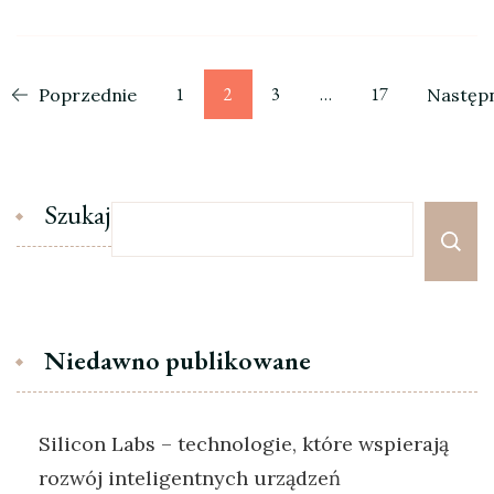
Stronicowanie
Strona
Strona
Strona
Strona
1
2
3
…
17
Poprzednie
Następ
wpisów
Szukaj
Niedawno publikowane
Silicon Labs – technologie, które wspierają
rozwój inteligentnych urządzeń